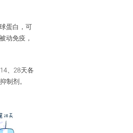
球蛋白，可
被动免疫，
4、28天各
疫抑制剂。