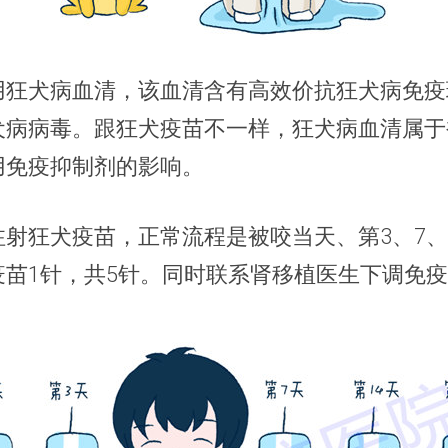
用狂犬病血清，该血清含有高效价抗狂犬病免疫
犬病病毒。跟狂犬疫苗不一样，狂犬病血清属于
用免疫抑制剂的影响。
射狂犬疫苗，正常流程是被咬当天、第3、7、1
疫苗1针，共5针。同时联系肾移植医生下调免