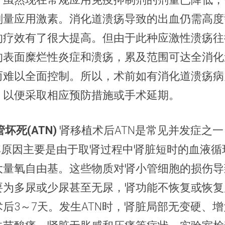
剂量应用激素。消化道溃疡导致的出血仍需高度
的疗效有了很大提高。但由于此种应激性溃疡往
的表面糜烂性炎症和溃疡，累及范围可达全消化
而难以全面控制。所以，术前如有消化道溃疡病
，以便采取相应预防措施或手术延期。
坏死(ATN)
肾移植术后ATN是常见并发症之
。其原因主要是由于取肾过程中肾脏短时的血液循
大量氧自由基。这些物质对肾小管细胞的损伤导致
要为多尿或少尿甚至无尿，肾功能不恢复或恢复
后3～7天。发生ATN时，肾脏局部无变硬、