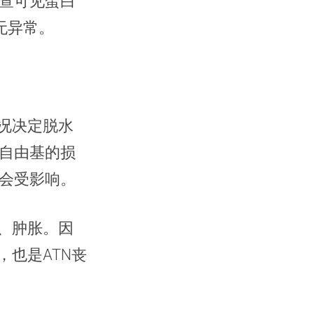
查可见蛋白
无异常。
况决定脱水
自由基的损
会受影响。
、肿胀。因
，也是ATN丧