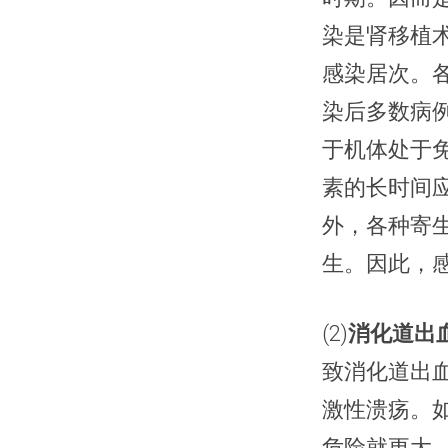
染是肾移植
感染居次。
染后多数病
于机体处于
素的长时间
外，各种寄
生。因此，
(2)
消化道出
致消化道出
激性溃疡。
危险就更大