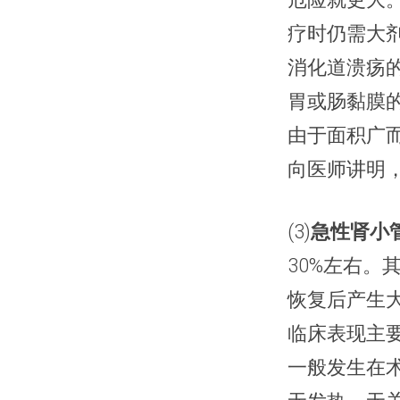
疗时仍需大
消化道溃疡
胃或肠黏膜
由于面积广
向医师讲明
(3)
急性肾小管
30%左右
恢复后产生
临床表现主
一般发生在术