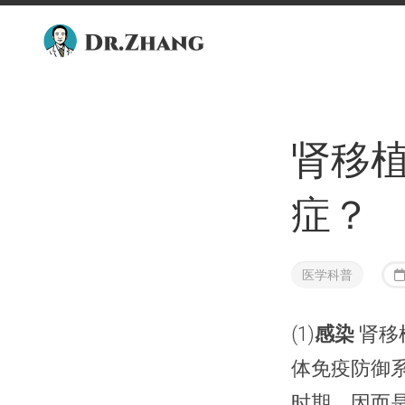
Skip
to
content
肾移
症？
医学科普
(1)
感染
肾移
体免疫防御
时期。因而