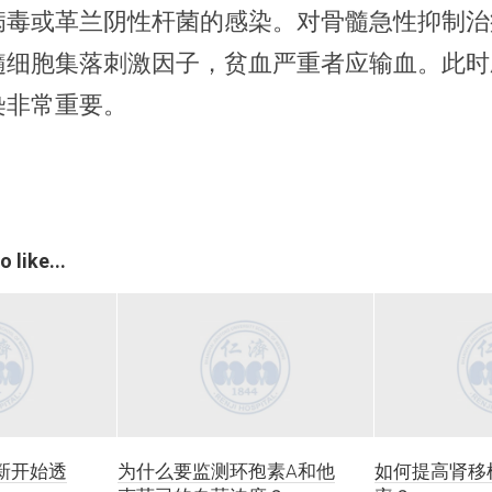
病毒或革兰阴性杆菌的感染。对骨髓急性抑制治
髓细胞集落刺激因子，贫血严重者应输血。此时
染非常重要。
 like...
新开始透
为什么要监测环孢素A和他
如何提高肾移