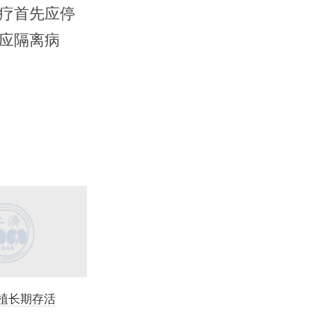
疗首先应停
应隔离病
植长期存活