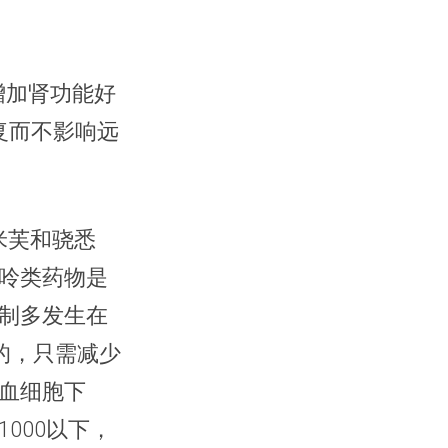
增加肾功能好
复而不影响远
米芙和骁悉
呤类药物是
制多发生在
的，只需减少
血细胞下
000以下，