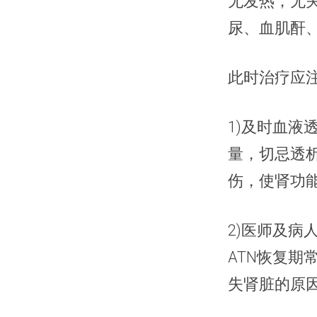
无发热，无
尿、血肌酐
此时治疗应
1)及时血
量，切忌透
伤，使肾功
2)医师及
ATN恢复期
失肾脏的原