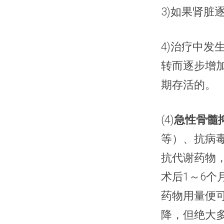
3)如果肾
4)治疗中发
转而逐步增加
期存活的。
(4)
急性骨髓
等）、抗病
抗代谢药物
术后1～6个
药物用量便
降，但绝大多