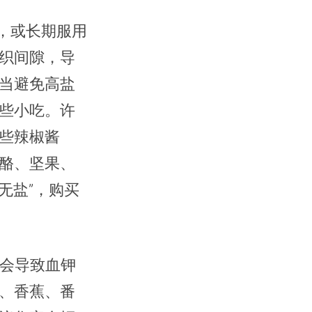
，或长期服用
织间隙，导
当避免高盐
些小吃。许
些辣椒酱
酪、坚果、
无盐”，购买
制会导致血钾
、香蕉、番