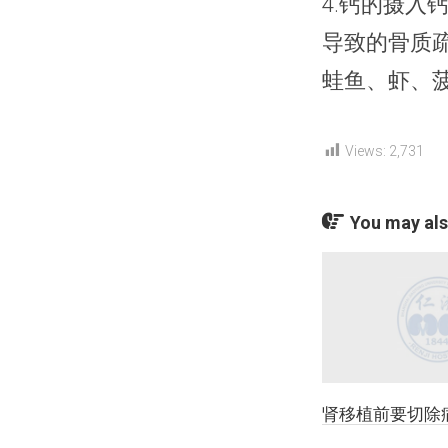
4.钙的摄
导致的骨质
蛙鱼、虾、
Views:
2,731
You may also
肾移植前要切除