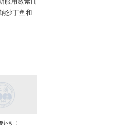
期服用激素而
钠沙丁鱼和
要运动！