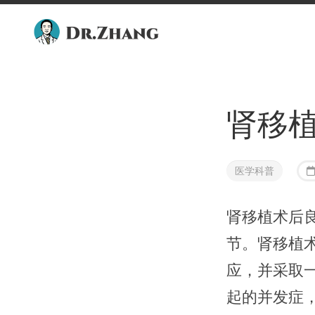
Skip
to
content
肾移
医学科普
肾移植术后
节。肾移植
应，并采取
起的并发症