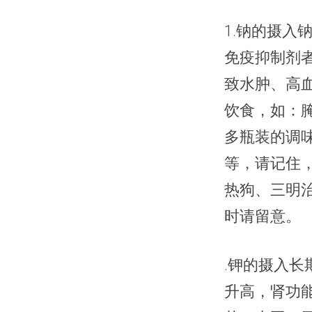
1.钠的摄
免疫抑制剂
致水肿、高
饮食，如：
多瓶装的调
等，请记住
热狗、三明治
时请留意。
.钾的摄入长
升高，肾功