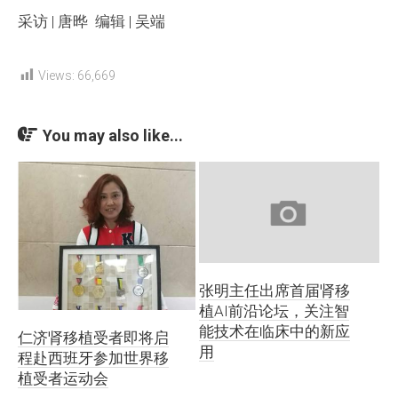
采访 | 唐晔 编辑 | 吴端
Views:
66,669
You may also like...
张明主任出席首届肾移
植AI前沿论坛，关注智
能技术在临床中的新应
仁济肾移植受者即将启
用
程赴西班牙参加世界移
植受者运动会