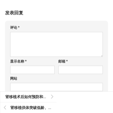
发表回复
评论
*
显示名称
*
邮箱
*
网站
在此浏览器中保存我的显示名称、邮箱地址和网站地
肾移植术后如何预防和治疗肺部感染
址，以便下次评论时使用。
肾移植供体突破低龄、低体重极限，仁济和儿中心联合研究成果登器官移植权威杂志