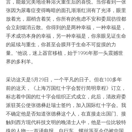
言，能最完美地诠释浴火重生后的喜悦。当你看到一张
张因为尿毒症变得晦暗的面孔渐渐红润有了光泽，眼里
放着光，眉梢含着笑，你所有的焦虑不安和委屈彷徨都
会立刻烟消云散。你得到的是两种幸福，一种幸福是，
手术成功本身的幸福，另一种幸福是，你亲眼见证生命
的延续与重生，你甚至会膜拜于生命不可捉摸的力
量。”他说，迷上器官移植，始于1996年那一头震撼世
界的多利羊。
采访这天是5月29日，一个平凡的日子。但在100多年
前的这天，《上海万国红十字会暂行简明章程》订立，
标志着中国的红十字会组织正式成立，此后，清政府委
派驻英公使张德彝赴瑞士签约，加入国际红十字会。我
不确定他是否知道张德彝这个人，在直接走出国门、接
触到西方现代科技文明的晚清士人中，他是一位比较特
殊的人物——首译电报、自行车、螺丝等至今仍被中国