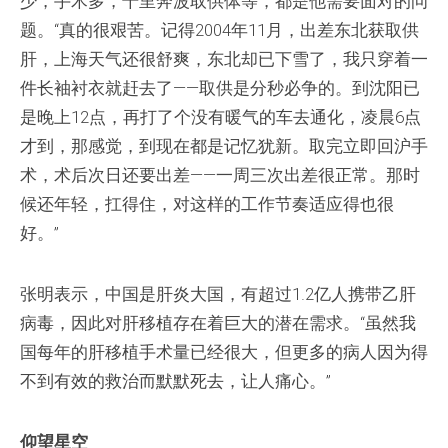
少，手术多，千里奔波取供体等，都是他需要面对的问
题。“真的很艰苦。记得2004年11月，出差东北获取供
肝，上海天气还很舒爽，东北却已下雪了，我只穿着一
件长袖衬衣就赶去了——取供是分秒必争的。到沈阳已
是晚上12点，再打了个没有暖气的车去通化，凌晨6点
才到，那感觉，到现在都是记忆犹新。取完立即回沪手
术，术后次日还要出差——一周三次出差很正常。那时
候还年轻，扛得住，对这样的工作节奏适应得也很
好。”
张明表示，中国是肝炎大国，有超过1.2亿人携带乙肝
病毒，因此对肝移植存在着巨大的潜在需求。“虽然我
国每年的肝移植手术量已经很大，但更多的病人因为得
不到有效的救治而默默死去，让人痛心。”
仰望星空