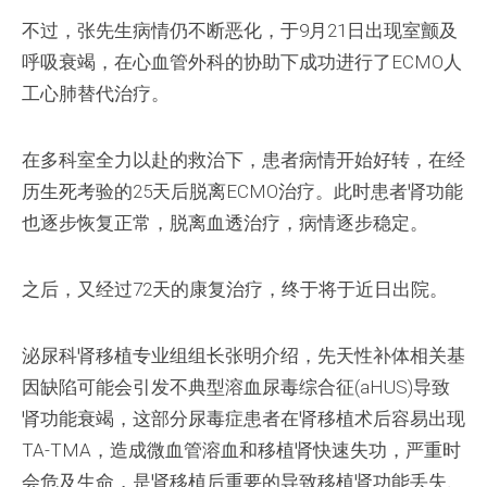
不过，张先生病情仍不断恶化，于9月21日出现室颤及
呼吸衰竭，在心血管外科的协助下成功进行了ECMO人
工心肺替代治疗。
在多科室全力以赴的救治下，患者病情开始好转，在经
历生死考验的25天后脱离ECMO治疗。此时患者肾功能
也逐步恢复正常，脱离血透治疗，病情逐步稳定。
之后，又经过72天的康复治疗，终于将于近日出院。
泌尿科肾移植专业组组长张明介绍，先天性补体相关基
因缺陷可能会引发不典型溶血尿毒综合征(aHUS)导致
肾功能衰竭，这部分尿毒症患者在肾移植术后容易出现
TA-TMA，造成微血管溶血和移植肾快速失功，严重时
会危及生命，是肾移植后重要的导致移植肾功能丢失、