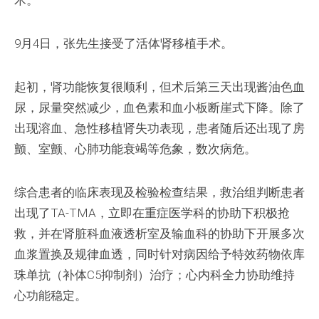
术。
9月4日，张先生接受了活体肾移植手术。
起初，肾功能恢复很顺利，但术后第三天出现酱油色血
尿，尿量突然减少，血色素和血小板断崖式下降。除了
出现溶血、急性移植肾失功表现，患者随后还出现了房
颤、室颤、心肺功能衰竭等危象，数次病危。
综合患者的临床表现及检验检查结果，救治组判断患者
出现了TA-TMA，立即在重症医学科的协助下积极抢
救，并在肾脏科血液透析室及输血科的协助下开展多次
血浆置换及规律血透，同时针对病因给予特效药物依库
珠单抗（补体C5抑制剂）治疗；心内科全力协助维持
心功能稳定。