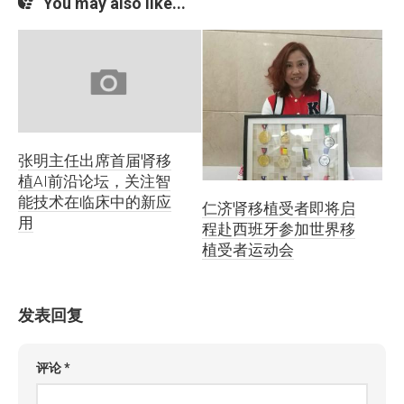
You may also like...
张明主任出席首届肾移
植AI前沿论坛，关注智
能技术在临床中的新应
仁济肾移植受者即将启
用
程赴西班牙参加世界移
植受者运动会
发表回复
评论
*