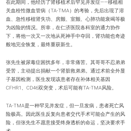
在此期间，他经历了肾移植术后罕见并发症——移植相
关血栓性微血管病（TA-TMA）的考验，先后出现了溶
血、急性移植肾失功、房颤、室颤、心肺功能衰竭等极
为凶险的情况。所幸，在仁济医院各科室的通力协作
下，将他一次又一次地从死神手中夺回，肾功能也奇迹
般地完全恢复，最终重获新生。
张先生被尿毒症困扰多年，非常痛苦。其哥哥不忍弟弟
受苦，主动提出捐献一个肾脏救弟弟。通过术前全外显
子基因检测，医生发现该患者存在补体相关基因
CFHR1、CD46双突变，术后可能有TA-TMA风险。
TA-TMA是一种罕见并发症，但一旦发病，患者死亡风
险极高。因此医生反复向患者交代手术可能会产生的风
险，但张先生不愿意接受终身透析的命运，坚决要求手