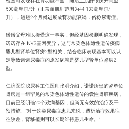
检查时发现存在肾功能不全，随后血肌酐很快升高至
500毫摩尔/升（正常血肌酐范围为44-133毫摩尔/
升），短短2个月就进展成肾功能衰竭，俗称尿毒症。
诺诺父母难以接受这一事实，但经基因检测明确发现，
诺诺存在INVS基因变异，这与常染色体隐性遗传疾病
婴儿型肾单位肾痨2型相关，结合临床表现基本可以认
定导致诺诺尿毒症的原发病就是婴儿型肾单位肾痨2
型。
仁济医院泌尿科主任医师张明介绍，诺诺所患的肾单位
肾痨是一组罕见的常染色体隐性遗传的囊性肾脏疾病，
目前已经明确20个致病基因，但尚无有效的治疗及干
预措施。“对于这类尿毒症患儿来说，透析治疗效果往
往较差，肾移植则可以长期维持患儿生命。”