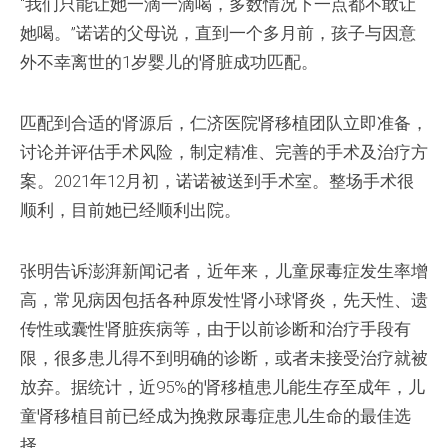
“我们只能让她一滴一滴喝，多数情况下一点都不敢让
她喝。”诺诺的父母说，直到一个多月前，孩子与因意
外不幸离世的1岁婴儿的肾脏成功匹配。
匹配到合适的肾源后，仁济医院肾移植团队立即准备，
讨论并评估手术风险，制定精准、完善的手术及治疗方
案。2021年12月初，诺诺被送到手术室。整场手术很
顺利，目前她已经顺利出院。
张明告诉澎湃新闻记者，近年来，儿童尿毒症发生率增
高，常见病因包括各种原发性肾小球肾炎，先天性、遗
传性或囊性肾脏疾病等，由于以前诊断和治疗手段有
限，很多患儿得不到明确的诊断，或者未接受治疗就被
放弃。据统计，近95%的肾移植患儿能生存至成年，儿
童肾移植目前已经成为挽救尿毒症患儿生命的最佳选
择。