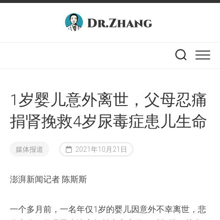
Skip
to
content
1岁婴儿意外离世，父母忍痛
捐肾挽救4岁尿毒症患儿生命
媒体报道
2021年10月21日
澎湃新闻记者 陈斯斯
一个多月前，一名年仅1岁的婴儿因意外不幸离世，悲